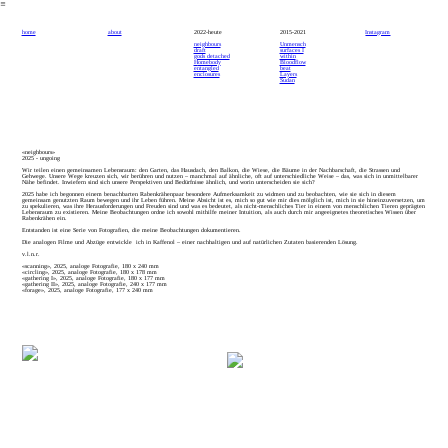
︎
home
about
2022-heute
2015-2021
Instagram
neighbours
Unmensch
draft
surfaces I
gods detached
within
H
omebody
Bloodflow
entangled
beat
enclosures
Layers
Sudan
«neighbours»
2025 - ungoing
Wir teilen einen gemeinsamen Lebensraum: den Garten, das Hausdach, den Balkon, die Wiese, die Bäume in der Nachbarschaft, die Strassen und
Gehwege. Unsere Wege kreuzen sich, wir berühren und nutzen – manchmal auf ähnliche, oft auf unterschiedliche Weise – das, was sich in unmittelbarer
Nähe befindet. Inwiefern sind sich unsere Perspektiven und Bedürfnisse ähnlich, und worin unterscheiden sie sich?
2025 habe ich begonnen einem benachbarten Rabenkrähenpaar besondere Aufmerksamkeit zu widmen und zu beobachten, wie sie sich in diesem
gemeinsam genutzten Raum bewegen und ihr Leben führen. Meine Absicht ist es, mich so gut wie mir dies mölglich ist, mich in sie hineinzuversetzen, um
zu spekulieren, was ihre Herausforderungen und Freuden sind und was es bedeutet, als nicht-menschliches Tier in einem von menschlichen Tieren geprägten
Lebensraum zu existieren. Meine Beobachtungen ordne ich sowohl mithilfe meiner Intuition, als auch durch mir angeeignetes theoretisches Wissen über
Rabenkrähen ein.
Entstanden ist eine Serie von Fotografien, die meine Beobachtungen dokumentieren.
Die analogen Filme und Abzüge entwickle ich in Kaffenol – einer nachhaltigen und auf natürlichen Zutaten basierenden Lösung.
v.l.n.r.
«scanning», 2025, analoge Fotografie, 180 x 240 mm
«circling», 2025, analoge Fotografie, 180 x 178 mm
«gathering I», 2025, analoge Fotografie, 180 x 177 mm
«gathering II», 2025, analoge Fotografie, 240 x 177 mm
«forage», 2025, analoge Fotografie, 177 x 240 mm